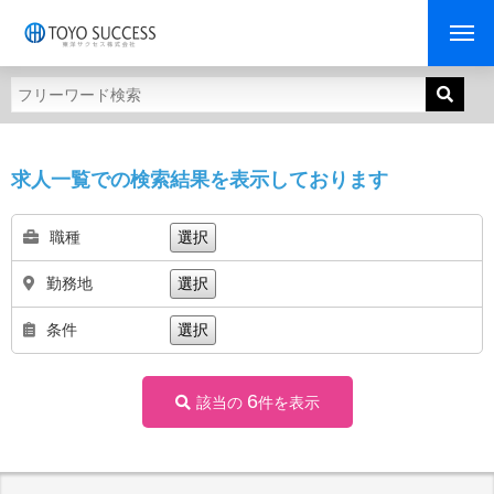
求人一覧での検索結果を表示しております
職種
選択
勤務地
選択
条件
選択
6
該当の
件を表示